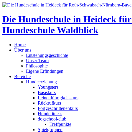
Die Hundeschule in Heideck f
Hundeschule Waldblick
Home
Über uns
Entstehungsgeschichte
Unser Team
Philosophie
Eigene Erfindungen
Bereiche
Hundeerziehung
Youngsters
Basiskurs
Leinenführigkeitskurs
Rückrufkurs
Fortgeschrittenenkurs
Hundefitness
dogschool-club
Treffpunkte
Spielgruppen