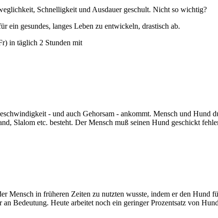
eglichkeit, Schnelligkeit und Ausdauer geschult. Nicht so wichtig?
ür ein gesundes, langes Leben zu entwickeln, drastisch ab.
r) in täglich 2 Stunden mit
it, Geschwindigkeit - und auch Gehorsam - ankommt. Mensch und Hund du
nd, Slalom etc. besteht. Der Mensch muß seinen Hund geschickt fehler
 der Mensch in früheren Zeiten zu nutzten wusste, indem er den Hund f
ier an Bedeutung. Heute arbeitet noch ein geringer Prozentsatz von Hund