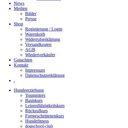
News
Medien
Bilder
Presse
Shop
Registierung / Login
Warenkorb
Widerrufserklärung
Versandkosten
AGB
Wiederverkäufer
Gutachten
Kontakt
Impressum
Datenschutzerklärung
.
Hundeerziehung
Youngsters
Basiskurs
Leinenführigkeitskurs
Rückrufkurs
Fortgeschrittenenkurs
Hundefitness
dogschool-club