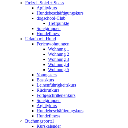
Freizeit Spiel + Spass
Agilitykurs
Hundebeschäftigungskurs
dogschool-Club
Treffpunkte
Spielgruppen
Hundefitness
Urlaub mit Hund
Ferienwohnungen
Wohnung 1
Wohnung 2
Wohnung 3
Wohnung 4
Wohnung 5
Youngsters
Basiskurs
Leinenführigkeitskurs
Rückrufkurs
Fortgeschrittenenkurs
Spielgruppen
Agilitykurs
Hundebeschäftigungskurs
Hundefitness
Buchungsportal
Kurskalender