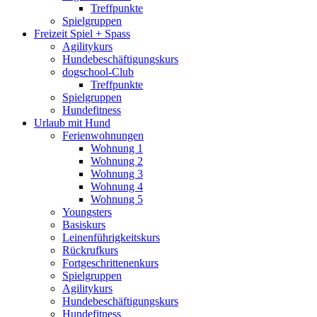
Treffpunkte
Spielgruppen
Freizeit Spiel + Spass
Agilitykurs
Hundebeschäftigungskurs
dogschool-Club
Treffpunkte
Spielgruppen
Hundefitness
Urlaub mit Hund
Ferienwohnungen
Wohnung 1
Wohnung 2
Wohnung 3
Wohnung 4
Wohnung 5
Youngsters
Basiskurs
Leinenführigkeitskurs
Rückrufkurs
Fortgeschrittenenkurs
Spielgruppen
Agilitykurs
Hundebeschäftigungskurs
Hundefitness